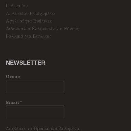
Γ. Λυκείου
Α. Λυκείου Ενισχυμένο
Αγγλικά για Ενήλικες
Διδασκαλία Ελληνικών για Ξένους
Γαλλικά για Ενήλικες
NEWSLETTER
Όνομα
Email
*
Διαβάστε τα Προσωπικά Δεδομένα.